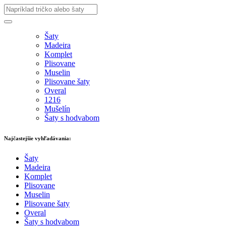
Šaty
Madeira
Komplet
Plisovane
Muselin
Plisovane šaty
Overal
1216
Mušelín
Šaty s hodvabom
Najčastejšie vyhľadávania:
Šaty
Madeira
Komplet
Plisovane
Muselin
Plisovane šaty
Overal
Šaty s hodvabom