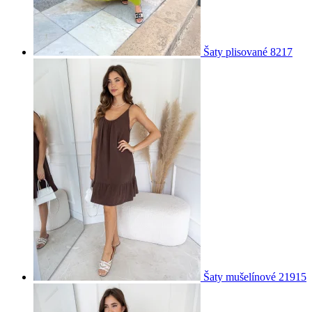
Šaty plisované 8217
Šaty mušelínové 21915