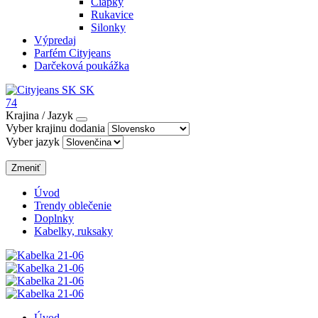
Čiapky
Rukavice
Silonky
Výpredaj
Parfém Cityjeans
Darčeková poukážka
SK
74
Krajina / Jazyk
Vyber krajinu dodania
Vyber jazyk
Zmeniť
Úvod
Trendy oblečenie
Doplnky
Kabelky, ruksaky
Úvod