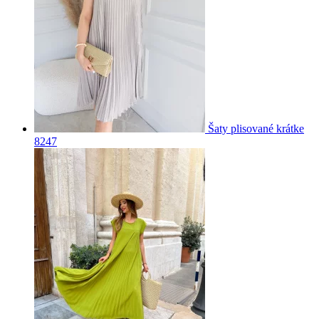
Šaty plisované krátke
8247