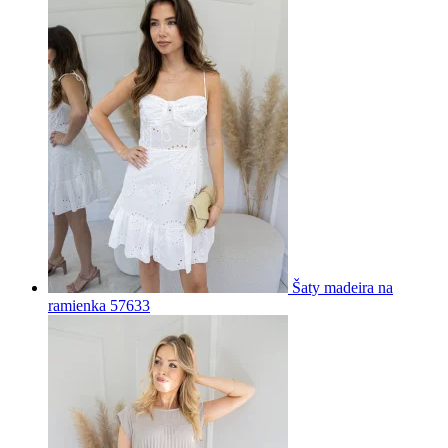
Šaty madeira na
ramienka 57633