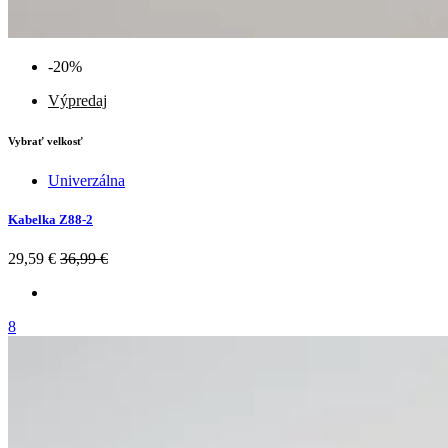
-20%
Výpredaj
Vybrať velkosť
Univerzálna
Kabelka Z88-2
29,59 €
36,99 €
8