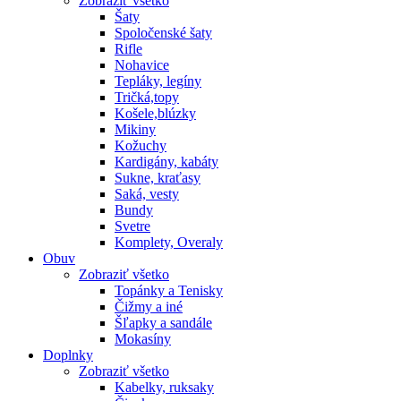
Zobraziť všetko
Šaty
Spoločenské šaty
Rifle
Nohavice
Tepláky, legíny
Tričká,topy
Košele,blúzky
Mikiny
Kožuchy
Kardigány, kabáty
Sukne, kraťasy
Saká, vesty
Bundy
Svetre
Komplety, Overaly
Obuv
Zobraziť všetko
Topánky a Tenisky
Čižmy a iné
Šľapky a sandále
Mokasíny
Doplnky
Zobraziť všetko
Kabelky, ruksaky