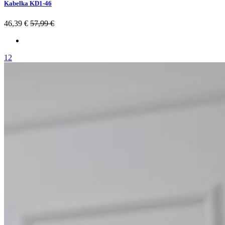
Kabelka KD1-46
46,39 €
57,99 €
12