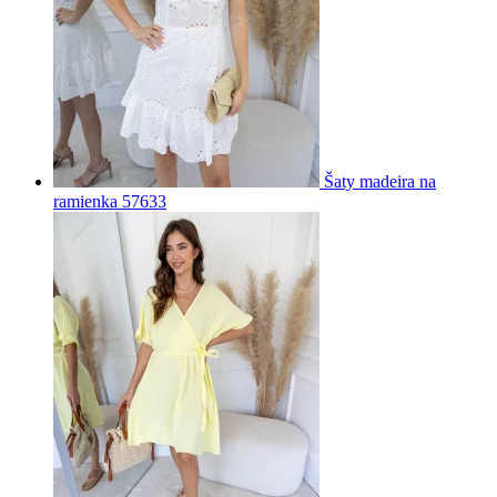
Šaty madeira na
ramienka 57633