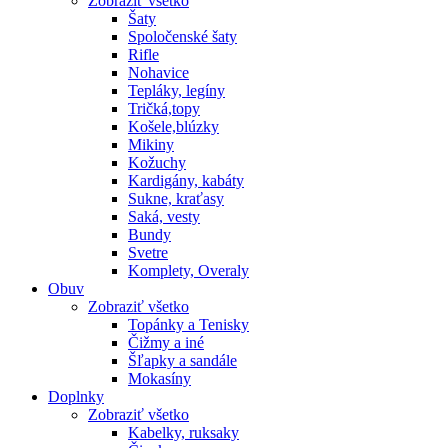
Zobraziť všetko
Šaty
Spoločenské šaty
Rifle
Nohavice
Tepláky, legíny
Tričká,topy
Košele,blúzky
Mikiny
Kožuchy
Kardigány, kabáty
Sukne, kraťasy
Saká, vesty
Bundy
Svetre
Komplety, Overaly
Obuv
Zobraziť všetko
Topánky a Tenisky
Čižmy a iné
Šľapky a sandále
Mokasíny
Doplnky
Zobraziť všetko
Kabelky, ruksaky