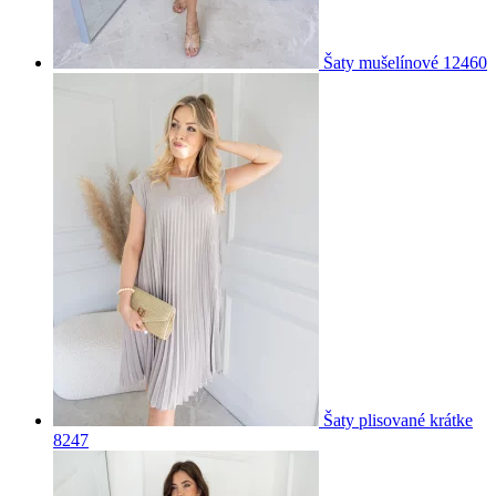
Šaty mušelínové 12460
Šaty plisované krátke
8247