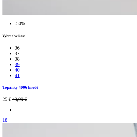
-50%
Vybrať velkosť
36
37
38
39
40
41
Topánky 4006 hnedé
25 €
49,99 €
18