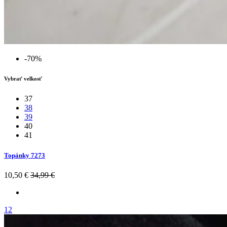
-70%
Vybrať velkosť
37
38
39
40
41
Topánky 7273
10,50 €
34,99 €
12