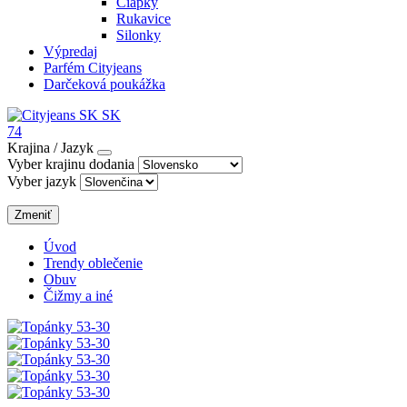
Čiapky
Rukavice
Silonky
Výpredaj
Parfém Cityjeans
Darčeková poukážka
SK
74
Krajina / Jazyk
Vyber krajinu dodania
Vyber jazyk
Zmeniť
Úvod
Trendy oblečenie
Obuv
Čižmy a iné