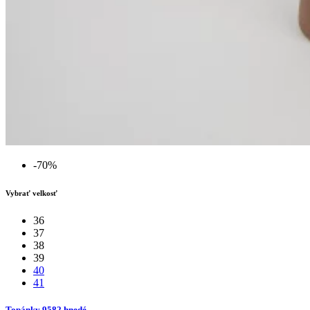
-70%
Vybrať velkosť
36
37
38
39
40
41
Topánky 9582 hnedé