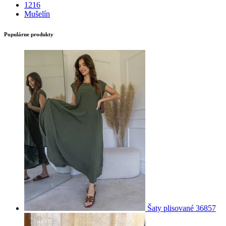
1216
Mušelín
Populárne produkty
Šaty plisované 36857