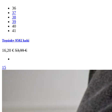
36
37
38
39
40
41
Topánky 9582 kaki
16,20 €
53,99 €
15