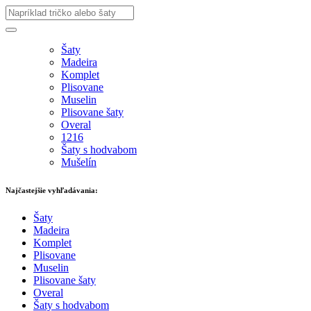
Šaty
Madeira
Komplet
Plisovane
Muselin
Plisovane šaty
Overal
1216
Šaty s hodvabom
Mušelín
Najčastejšie vyhľadávania:
Šaty
Madeira
Komplet
Plisovane
Muselin
Plisovane šaty
Overal
Šaty s hodvabom