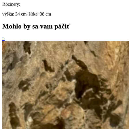
Rozmery:
výška: 34 cm, šírka: 38 cm
Mohlo by sa vam páčiť
5