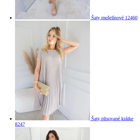
Šaty mušelínové 12460
Šaty plisované krátke
8247