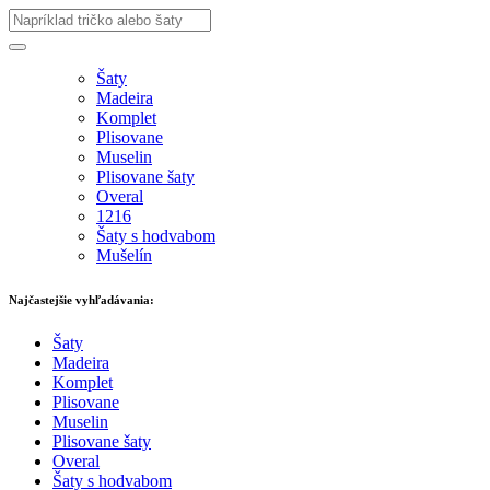
Šaty
Madeira
Komplet
Plisovane
Muselin
Plisovane šaty
Overal
1216
Šaty s hodvabom
Mušelín
Najčastejšie vyhľadávania:
Šaty
Madeira
Komplet
Plisovane
Muselin
Plisovane šaty
Overal
Šaty s hodvabom