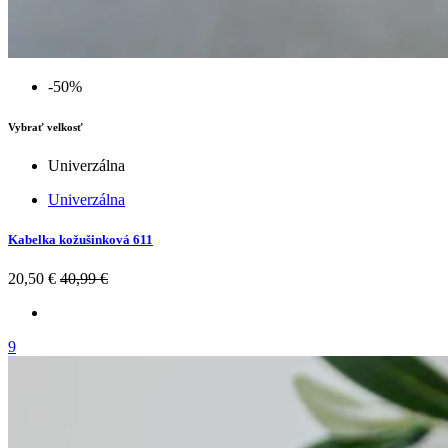
-50%
Vybrať velkosť
Univerzálna
Univerzálna
Kabelka kožušinková 611
20,50 €
40,99 €
9