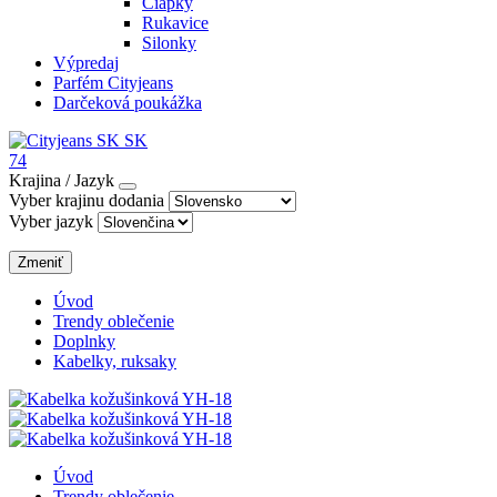
Čiapky
Rukavice
Silonky
Výpredaj
Parfém Cityjeans
Darčeková poukážka
SK
74
Krajina / Jazyk
Vyber krajinu dodania
Vyber jazyk
Zmeniť
Úvod
Trendy oblečenie
Doplnky
Kabelky, ruksaky
Úvod
Trendy oblečenie