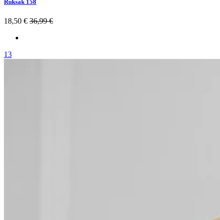
Ruksak 158
18,50 €
36,99 €
13