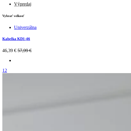
Výpredaj
Vybrať velkosť
Univerzálna
Kabelka KD1-46
46,39 €
57,99 €
12