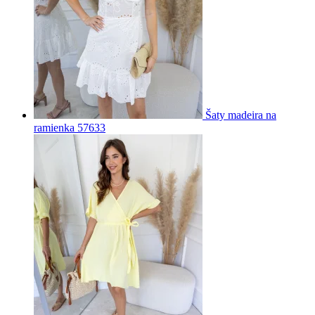
Šaty madeira na
ramienka 57633