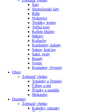
Zobraziť všetko
Šaty
Spoločenské šaty
Rifle
Nohavice
Tepláky, legíny
Tričká,topy
Košele,blúzky
Mikiny
Kožuchy
Kardigány, kabáty
Sukne, kraťasy
Saká, vesty
Bundy
Svetre
Komplety, Overaly
Obuv
Zobraziť všetko
Topánky a Tenisky
Čižmy a iné
Šľapky a sandále
Mokasíny
Doplnky
Zobraziť všetko
Kabelky, ruksaky