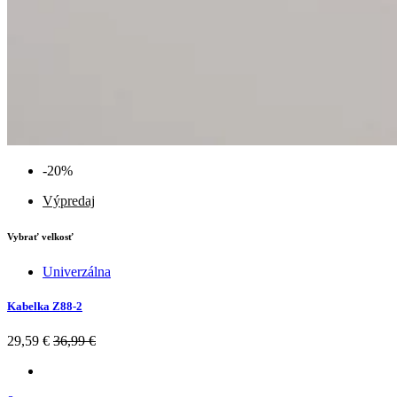
-20%
Výpredaj
Vybrať velkosť
Univerzálna
Kabelka Z88-2
29,59 €
36,99 €