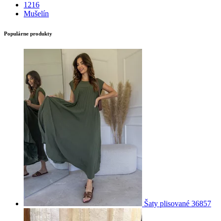
1216
Mušelín
Populárne produkty
Šaty plisované 36857