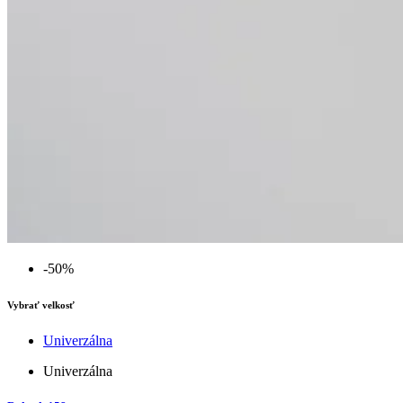
-50%
Vybrať velkosť
Univerzálna
Univerzálna