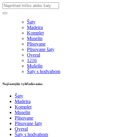
Šaty
Madeira
Komplet
Muselin
Plisovane
Plisovane šaty
Overal
1216
Mušelín
Šaty s hodvabom
Najčastejšie vyhľadávania:
Šaty
Madeira
Komplet
Muselin
Plisovane
Plisovane šaty
Overal
Šaty s hodvabom