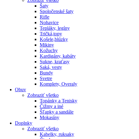
Zobraziť všetko
Šaty
Spoločenské šaty
Rifle
Nohavice
Tepláky, legíny
Tričká,topy
Košele,blúzky
Mikiny
Kožuchy
Kardigány, kabáty
Sukne, kraťasy
Saká, vesty
Bundy
Svetre
Komplety, Overaly
Obuv
Zobraziť všetko
Topánky a Tenisky
Čižmy a iné
Šľapky a sandále
Mokasíny
Doplnky
Zobraziť všetko
Kabelky, ruksaky