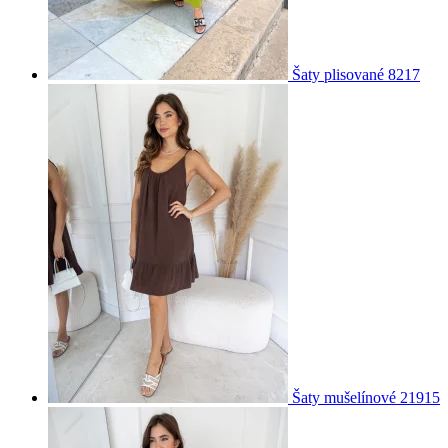
Šaty plisované 8217
Šaty mušelínové 21915