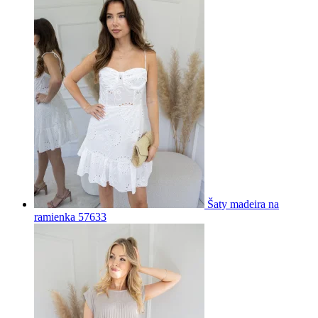
Šaty madeira na
ramienka 57633