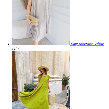
Šaty plisované krátke
8247