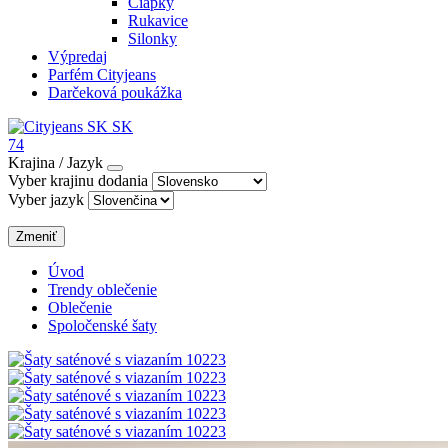
Čiapky
Rukavice
Silonky
Výpredaj
Parfém Cityjeans
Darčeková poukážka
SK
74
Krajina / Jazyk
Vyber krajinu dodania
Vyber jazyk
Zmeniť
Úvod
Trendy oblečenie
Oblečenie
Spoločenské šaty