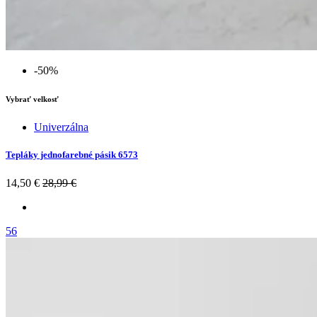
-50%
Vybrať velkosť
Univerzálna
Tepláky jednofarebné pásik 6573
14,50 €
28,99 €
56