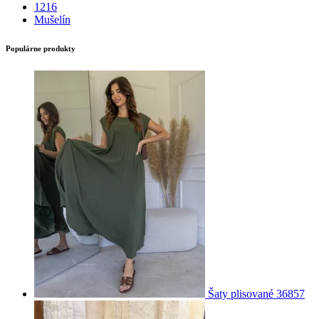
1216
Mušelín
Populárne produkty
Šaty plisované 36857