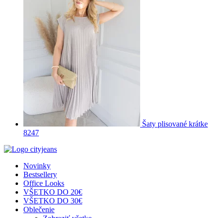
Šaty plisované krátke
8247
Novinky
Bestsellery
Office Looks
VŠETKO DO 20€
VŠETKO DO 30€
Oblečenie