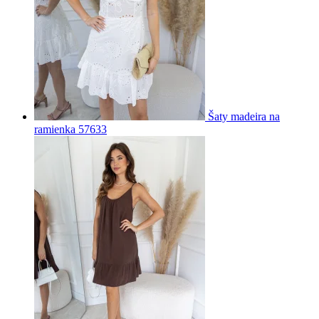
Šaty madeira na
ramienka 57633