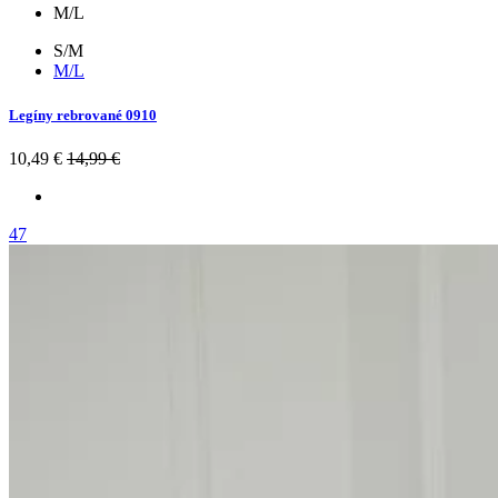
M/L
S/M
M/L
Legíny rebrované 0910
10,49 €
14,99 €
47