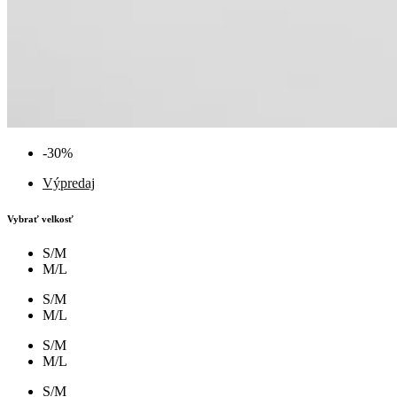
-30%
Výpredaj
Vybrať velkosť
S/M
M/L
S/M
M/L
S/M
M/L
S/M