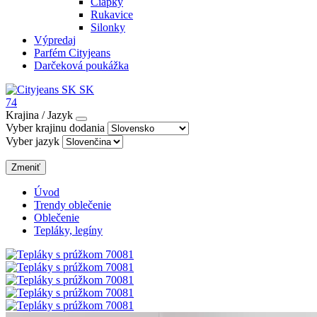
Čiapky
Rukavice
Silonky
Výpredaj
Parfém Cityjeans
Darčeková poukážka
SK
74
Krajina / Jazyk
Vyber krajinu dodania
Vyber jazyk
Zmeniť
Úvod
Trendy oblečenie
Oblečenie
Tepláky, legíny