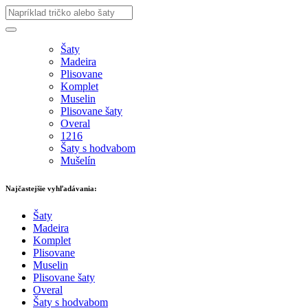
Šaty
Madeira
Plisovane
Komplet
Muselin
Plisovane šaty
Overal
1216
Šaty s hodvabom
Mušelín
Najčastejšie vyhľadávania:
Šaty
Madeira
Komplet
Plisovane
Muselin
Plisovane šaty
Overal
Šaty s hodvabom