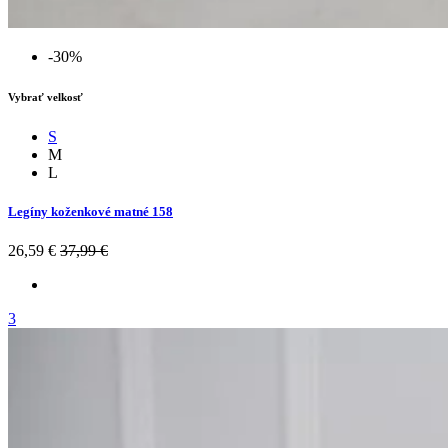
-30%
Vybrať velkosť
S
M
L
Legíny koženkové matné 158
26,59 €
37,99 €
3