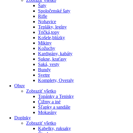
Zobraziť všetko
Šaty
Spoločenské šaty
Rifle
Nohavice
Tepláky, legíny
Tričká,topy
Košele,blúzky
Mikiny
Kožuchy
Kardigány, kabáty
Sukne, kraťasy
Saká, vesty
Bundy
Svetre
Komplety, Overaly
Obuv
Zobraziť všetko
Topánky a Tenisky
Čižmy a iné
Šľapky a sandále
Mokasíny
Doplnky
Zobraziť všetko
Kabelky, ruksaky